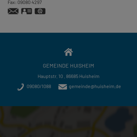
Fax:
09080 4297
vCard
GPS:
48°49'26.08''N
10°42'16.38''E
GEMEINDE HUISHEIM
Hauptstr. 10 . 86685 Huisheim
09080/1088
gemeinde@huisheim.de