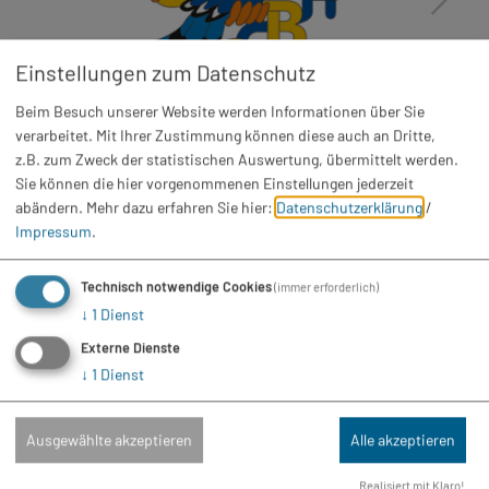
Einstellungen zum Datenschutz
Beim Besuch unserer Website werden Informationen über Sie
Fasching
verarbeitet. Mit Ihrer Zustimmung können diese auch an Dritte,
CCBH Faschingseröffnung
z.B. zum Zweck der statistischen Auswertung, übermittelt werden.
Sie können die hier vorgenommenen Einstellungen jederzeit
Sa. 14.11.26
abändern.
Mehr dazu erfahren Sie hier:
Datenschutzerklärung
/
Impressum
.
Technisch notwendige Cookies
(immer erforderlich)
↓
1
Dienst
Externe Dienste
↓
1
Dienst
Ausgewählte akzeptieren
Alle akzeptieren
Realisiert mit Klaro!