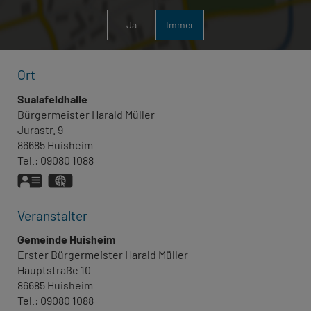
Ja
Immer
Ort
Sualafeldhalle
Bürgermeister
Harald
Müller
Jurastr. 9
86685
Huisheim
Tel.:
09080 1088
vCard
GPS:
48°49'43.36''N
10°42'38.48''E
Veranstalter
Gemeinde Huisheim
Erster Bürgermeister
Harald
Müller
Hauptstraße 10
86685
Huisheim
Tel.:
09080 1088