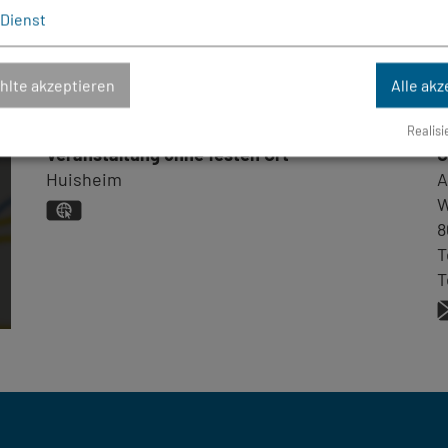
Dienst
lte akzeptieren
Alle akz
Ort
K
Realisi
Veranstaltung ohne festen Ort
G
Huisheim
A
W
GPS:
8
48°49'26.08''N
10°42'16.38''E
T
T