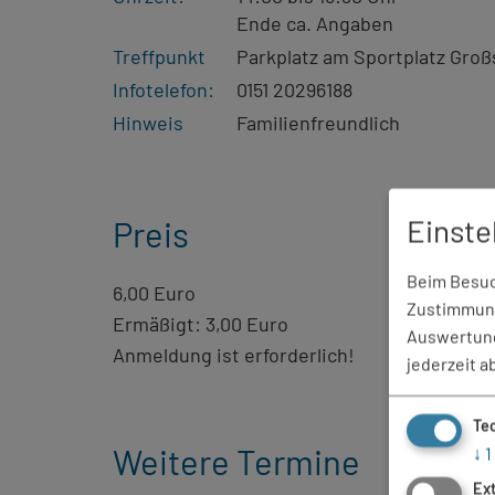
Ende ca. Angaben
Treffpunkt
Parkplatz am Sportplatz Gro
Infotelefon:
0151 20296188
Hinweis
Familienfreundlich
Einste
Preis
Beim Besuch
6,00 Euro
Zustimmung
Ermäßigt: 3,00 Euro
Auswertung
Anmeldung ist erforderlich!
jederzeit a
Te
Weitere Termine
↓
1
Ex