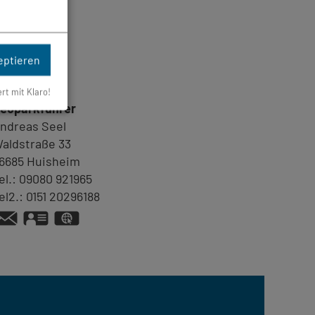
eptieren
ontakt
ert mit Klaro!
eoparkführer
ndreas
Seel
aldstraße 33
6685
Huisheim
el.:
09080 921965
el2.:
0151 20296188
vCard
GPS:
48°49'33.86''N
10°42'42.89''E