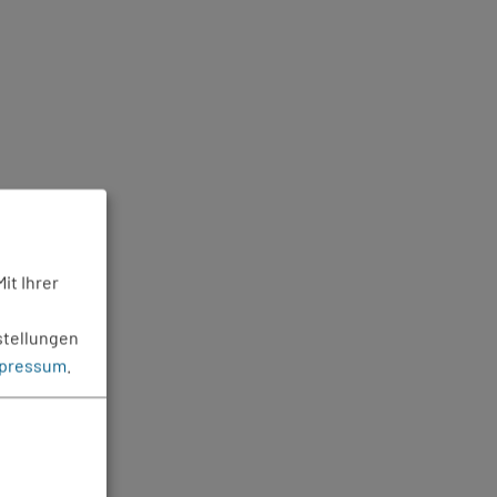
it Ihrer
stellungen
pressum
.