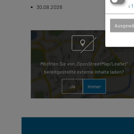
↓
1
30.08.2026
Ausgewäh
Möchten Sie von „OpenStreetMap/Leaflet“
bereitgestellte externe Inhalte laden?
Ja
Immer