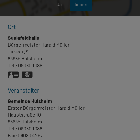
Ja
Immer
Ort
Sualafeldhalle
Bürgermeister
Harald
Müller
Jurastr. 9
86685
Huisheim
Tel.:
09080 1088
vCard
GPS:
48°49'43.36''N
10°42'38.48''E
Veranstalter
Gemeinde Huisheim
Erster Bürgermeister
Harald
Müller
Hauptstraße 10
86685
Huisheim
Tel.:
09080 1088
Fax:
09080 4297