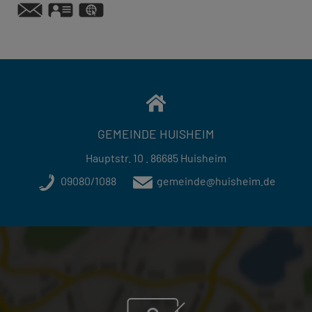
vCard
GPS:
48°49'26.08''N
10°42'16.38''E
GEMEINDE HUISHEIM
Hauptstr. 10 . 86685 Huisheim
09080/1088
gemeinde@huisheim.de