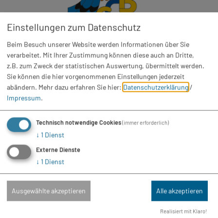
Einstellungen zum Datenschutz
Beim Besuch unserer Website werden Informationen über Sie
Fasching
verarbeitet. Mit Ihrer Zustimmung können diese auch an Dritte,
CCBH Faschingseröffnung
z.B. zum Zweck der statistischen Auswertung, übermittelt werden.
Sa. 14.11.26
Sie können die hier vorgenommenen Einstellungen jederzeit
abändern.
Mehr dazu erfahren Sie hier:
Datenschutzerklärung
/
Impressum
.
Technisch notwendige Cookies
(immer erforderlich)
↓
1
Dienst
Externe Dienste
↓
1
Dienst
Ausgewählte akzeptieren
Alle akzeptieren
Realisiert mit Klaro!