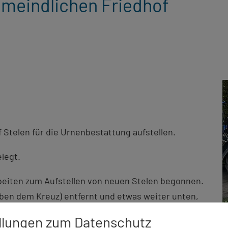
emeindlichen Friedhof
 Stelen für die Urnenbestattung aufstellen.
legt.
rbeiten zum Aufstellen von neuen Stelen begonnen.
ben dem Kreuz) entfernt und etwas weiter unten,
llungen zum Datenschutz