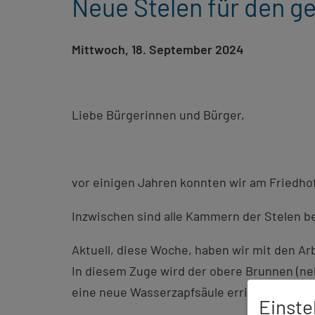
Neue Stelen für den g
Mittwoch, 18. September 2024
Liebe Bürgerinnen und Bürger,
vor einigen Jahren konnten wir am Friedhof
Inzwischen sind alle Kammern der Stelen be
Aktuell, diese Woche, haben wir mit den A
In diesem Zuge wird der obere Brunnen (ne
eine neue Wasserzapfsäule errichtet.
Einste