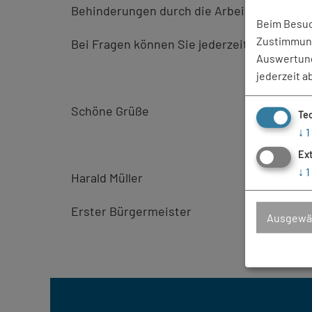
Behinderungen durch die Arbeiten bitte ich
Beim Besuch
Zustimmung
Bei Fragen können Sie jederzeit gerne au
Auswertung
jederzeit a
Schöne Grüße
Te
↓
1
Ex
↓
1
Harald Müller
Erster Bürgermeister
Ausgewäh