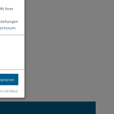
it Ihrer
stellungen
pressum
.
eptieren
ert mit Klaro!