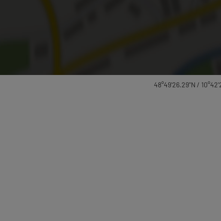
48°49'26.29''N / 10°42'