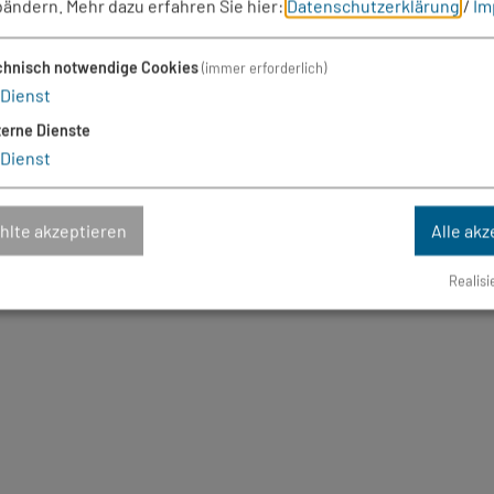
bändern.
Mehr dazu erfahren Sie hier:
Datenschutzerklärung
/
Im
chnisch notwendige Cookies
(immer erforderlich)
Dienst
terne Dienste
Dienst
47.47''E
lte akzeptieren
Alle akz
Realisi