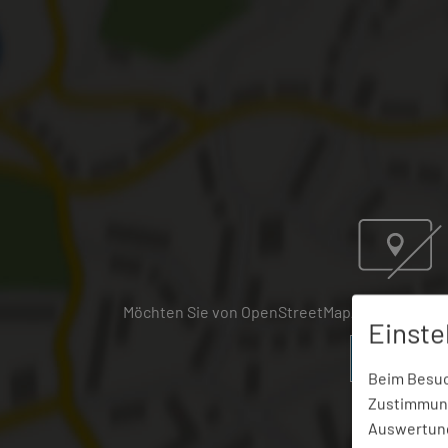
Möchten Sie von OpenStreetMap/Leaflet bereit
Einste
Ja, immer
Beim Besuch
Zustimmung
Auswertung