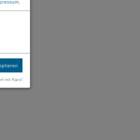
pressum
.
eptieren
ert mit Klaro!