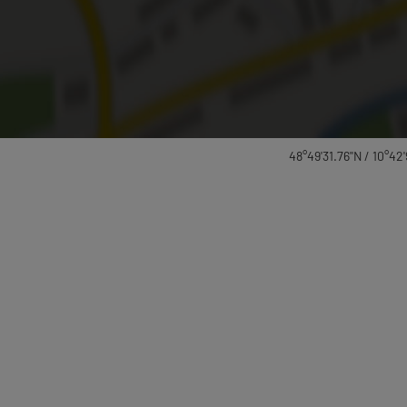
48°49'31.76''N / 10°42'