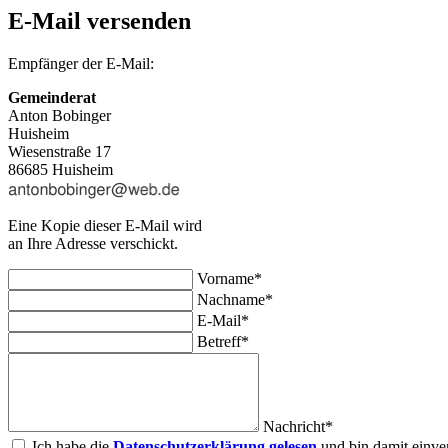
E-Mail versenden
Empfänger der E-Mail:
Gemeinderat
Anton Bobinger
Huisheim
Wiesenstraße 17
86685 Huisheim
Eine Kopie dieser E-Mail wird
an Ihre Adresse verschickt.
Vorname*
Nachname*
E-Mail*
Betreff*
Nachricht*
Ich habe die
Datenschutzerklärung gelesen
und bin damit einve